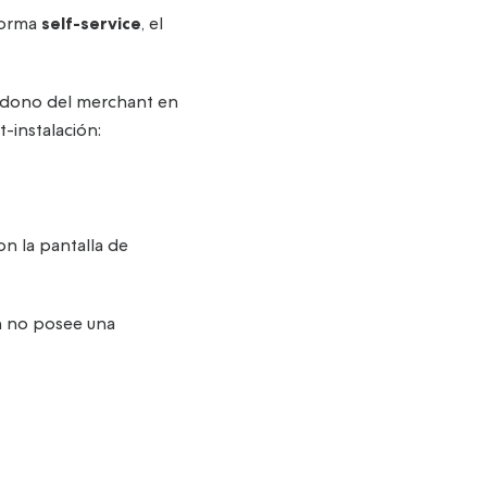
forma
self-service
, el
andono del merchant en
-instalación:
n la pantalla de
ún no posee una