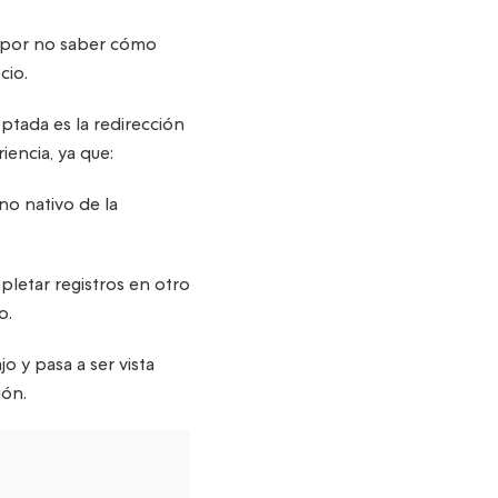
ón por no saber cómo
cio.
tada es la redirección
iencia, ya que:
o nativo de la
pletar registros en otro
o.
o y pasa a ser vista
ión.