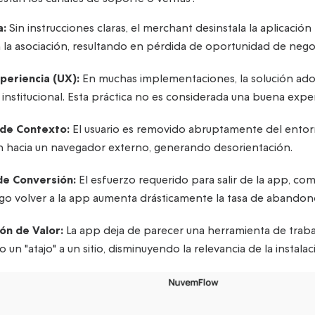
a:
Sin instrucciones claras, el merchant desinstala la aplicaci
 la asociación, resultando en pérdida de oportunidad de nego
xperiencia (UX):
En muchas implementaciones, la solución adop
io institucional. Esta práctica no es considerada una buena exper
de Contexto:
El usuario es removido abruptamente del entorn
ón hacia un navegador externo, generando desorientación.
 de Conversión:
El esfuerzo requerido para salir de la app, com
uego volver a la app aumenta drásticamente la tasa de abandon
ón de Valor:
La app deja de parecer una herramienta de trabaj
 un "atajo" a un sitio, disminuyendo la relevancia de la instalac