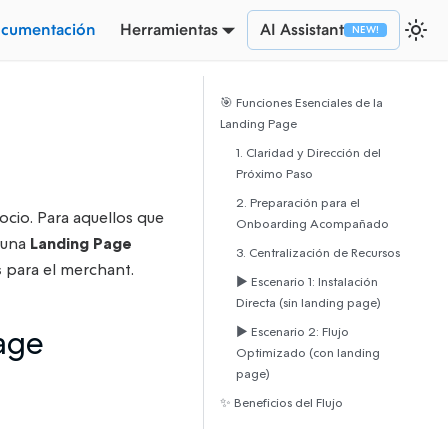
cumentación
Herramientas
AI Assistant
🎯 Funciones Esenciales de la
Landing Page
1. Claridad y Dirección del
Próximo Paso
2. Preparación para el
socio. Para aquellos que
Onboarding Acompañado
e una
Landing Page
3. Centralización de Recursos
s
para el merchant.
▶️ Escenario 1: Instalación
Directa (sin landing page)
age
▶️ Escenario 2: Flujo
Optimizado (con landing
page)
✨ Beneficios del Flujo