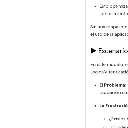
Esto optimiz
conocimiento 
Sin una etapa int
el uso de la aplic
▶️ Escenario
En este modelo, e
Login/Autenticaci
El Problema:
asociación co
La Frustració
¿Existe u
¿Dónde e