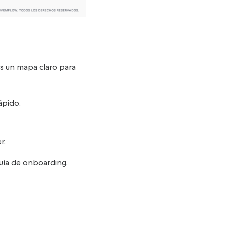
os un mapa claro para
ápido.
r.
uía de onboarding.