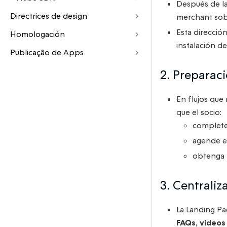
Después de la
Directrices de design
merchant sobr
Esta direcció
Homologación
instalación de
Publicação de Apps
2. Prepara
En flujos que
que el socio:
complete
agende e
obtenga 
3. Centraliz
La Landing P
FAQs, videos 