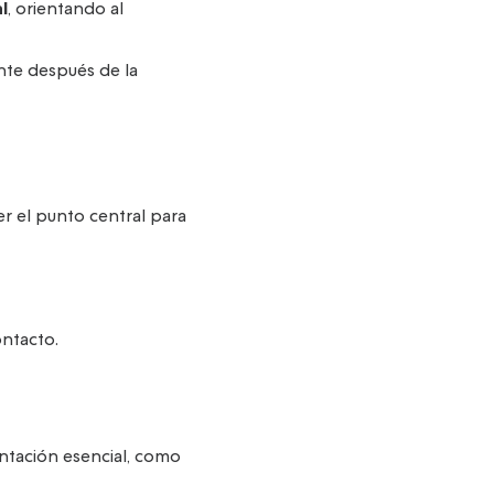
l
, orientando al
nte después de la
r el punto central para
ntacto.
ntación esencial, como