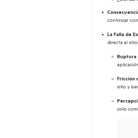
Consecuenci
continuar con
La Falla de E
directa al sit
Ruptura 
aplicaci
Fricción
sitio y l
Percepci
solo como