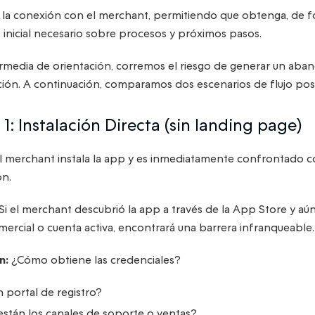
a la conexión con el merchant, permitiendo que obtenga, de 
inicial necesario sobre procesos y próximos pasos.
ermedia de orientación, corremos el riesgo de generar un ab
ación. A continuación, comparamos dos escenarios de flujo post
 1: Instalación Directa (sin landing page)
l merchant instala la app y es inmediatamente confrontado co
ón.
Si el merchant descubrió la app a través de la App Store y a
mercial o cuenta activa, encontrará una barrera infranqueable.
n:
¿Cómo obtiene las credenciales?
n portal de registro?
stán los canales de soporte o ventas?