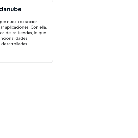
ndanube
que nuestros socios
 aplicaciones. Con ella,
s de las tiendas, lo que
uncionalidades
s desarrolladas.