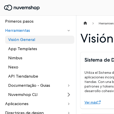
Primeros pasos
Herramien
Herramientas
Visió
Visión General
App Templates
Nimbus
Sistema de 
Nexo
Utiliza el Sistema
API Tiendanube
aplicaciones incor
tiendas. Con una 
Documentação - Guias
patrones y tokens,
desarrollo cohesiva
Nuvemshop CLI
Ver más
Aplicaciones
Directrices de design