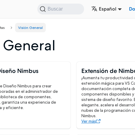
Español
Do
Buscar
tas
Visión General
n General
Diseño Nimbus
Extensión de Nimb
¡Aumenta tu productividad 
extensión mágica para VS 
 de Diseño Nimbus para crear
documentación completa de
poradas en el administrador de
componentes disponibles y 
biblioteca de componentes,
sistema de diseño favorito.
 garantiza una experiencia de
elegante, acelera el desarrol
 y eficiente.
nubes de la programación c
Nimbus.
Ver más