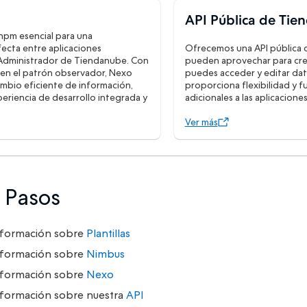
API Pública de Tie
pm esencial para una
ecta entre aplicaciones
Ofrecemos una API pública 
 Administrador de Tiendanube. Con
pueden aprovechar para crear
en el patrón observador, Nexo
puedes acceder y editar dato
ambio eficiente de información,
proporciona flexibilidad y f
eriencia de desarrollo integrada y
adicionales a las aplicacione
Ver más
 Pasos
nformación sobre
Plantillas
nformación sobre
Nimbus
nformación sobre
Nexo
formación sobre nuestra
API