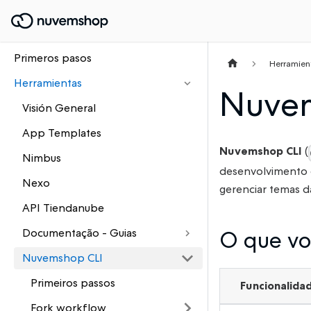
Primeros pasos
Herramien
Herramientas
Nuvem
Visión General
App Templates
Nuvemshop CLI
(
Nimbus
desenvolvimento d
Nexo
gerenciar temas d
API Tiendanube
O que vo
Documentação - Guias
Nuvemshop CLI
Primeiros passos
Funcionalida
Fork workflow