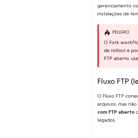
gerenciamento comp
instalações de tem
PELIGRO
O Fork workflo
de rollout e po
FTP aberto, us
Fluxo FTP (
O Fluxo FTP conect
arquivos, mas não
com FTP aberto
o
legados.