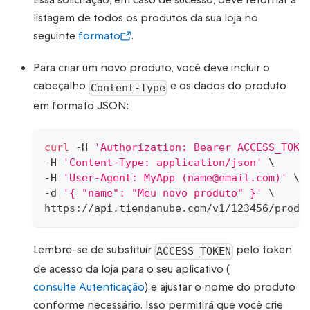
listagem de todos os produtos da sua loja no
seguinte
formato
.
Para criar um novo produto, você deve incluir o
cabeçalho
e os dados do produto
Content-Type
em formato JSON:
curl
 -H 
'Authorization: Bearer ACCESS_TOKE
-H 
'Content-Type: application/json'
\
-H 
'User-Agent: MyApp (name@email.com)'
\
-d 
'{ "name": "Meu novo produto" }'
\
https://api.tiendanube.com/v1/123456/produ
Lembre-se de substituir
pelo token
ACCESS_TOKEN
de acesso da loja para o seu aplicativo (
consulte Autenticação
) e ajustar o nome do produto
conforme necessário. Isso permitirá que você crie