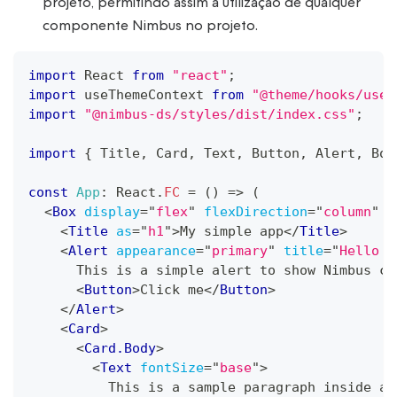
projeto, permitindo assim a utilização de qualquer
componente Nimbus no projeto.
import
React
from
"react"
;
import
useThemeContext
from
"@theme/hooks/useT
import
"@nimbus-ds/styles/dist/index.css"
;
import
{
Title
,
Card
,
Text
,
Button
,
Alert
,
Box
const
App
:
React
.
FC
=
(
)
=>
(
<
Box
display
=
"
flex
"
flexDirection
=
"
column
"
g
<
Title
as
=
"
h1
"
>
My simple app
</
Title
>
<
Alert
appearance
=
"
primary
"
title
=
"
Hello w
      This is a simple alert to show Nimbus co
<
Button
>
Click me
</
Button
>
</
Alert
>
<
Card
>
<
Card.Body
>
<
Text
fontSize
=
"
base
"
>
          This is a sample paragraph inside a 